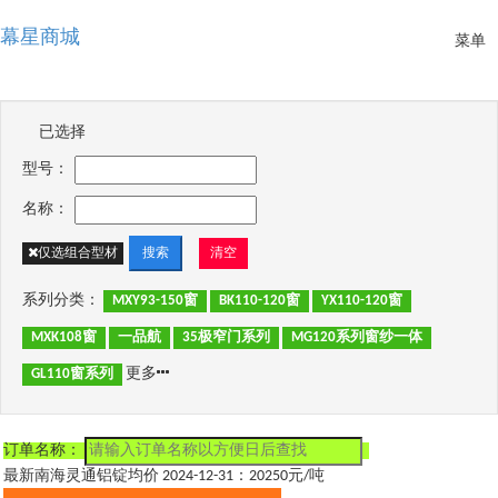
幕星商城
Toggle
菜单
naviga
已选择
型号：
名称：
仅选组合型材
清空
系列分类：
MXY93-150窗
BK110-120窗
YX110-120窗
MXK108窗
一品航
35极窄门系列
MG120系列窗纱一体
更多
GL110窗系列
订单名称：
最新南海灵通铝锭均价 2024-12-31：20250元/吨