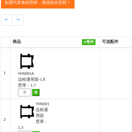
如需代穿条的型材，请选组合型材！
←
→
商品
可选配件
配件
1
YHN001A
边框通用面-1.8
壁厚：1.7
YHN001
边框通
用面
2
壁厚：
1.3